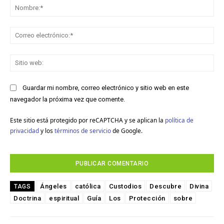
No
Co
ele
Sit
we
Guardar mi nombre, correo electrónico y sitio web en este
navegador la próxima vez que comente.
Este sitio está protegido por reCAPTCHA y se aplican la
política de
privacidad
y los
términos de servicio
de Google.
Ángeles
católica
Custodios
Descubre
Divina
TAGS
Doctrina
espiritual
Guía
Los
Protección
sobre