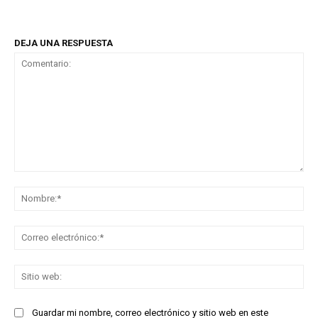
DEJA UNA RESPUESTA
Comentario:
No
Co
ele
Sit
we
Guardar mi nombre, correo electrónico y sitio web en este