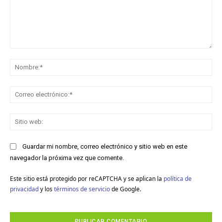
Comentario:
No
Co
ele
Sit
we
Guardar mi nombre, correo electrónico y sitio web en este
navegador la próxima vez que comente.
Este sitio está protegido por reCAPTCHA y se aplican la
política de
privacidad
y los
términos de servicio
de Google.