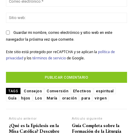
ele
Sit
we
Guardar mi nombre, correo electrónico y sitio web en este
navegador la próxima vez que comente.
Este sitio está protegido por reCAPTCHA y se aplican la
política de
privacidad
y los
términos de servicio
de Google.
Consejos
Conversión
Efectivos
espiritual
TAGS
Guía
hijos
Los
María
oración
para
virgen
Artículo anterior
Artículo siguiente
¿Qué es la Epíclesis en la
Guía Completa sobre la
Misa Católica? Descubre
Formación de la Liturgia