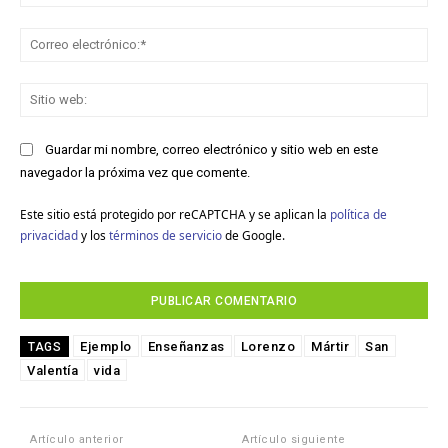
Co
ele
Sit
we
Guardar mi nombre, correo electrónico y sitio web en este
navegador la próxima vez que comente.
Este sitio está protegido por reCAPTCHA y se aplican la
política de
privacidad
y los
términos de servicio
de Google.
Ejemplo
Enseñanzas
Lorenzo
Mártir
San
TAGS
Valentía
vida
Artículo anterior
Artículo siguiente