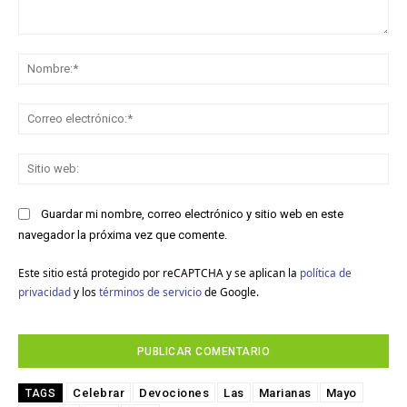
Comentario:
No
Co
ele
Sit
we
Guardar mi nombre, correo electrónico y sitio web en este
navegador la próxima vez que comente.
Este sitio está protegido por reCAPTCHA y se aplican la
política de
privacidad
y los
términos de servicio
de Google.
Celebrar
Devociones
Las
Marianas
Mayo
TAGS