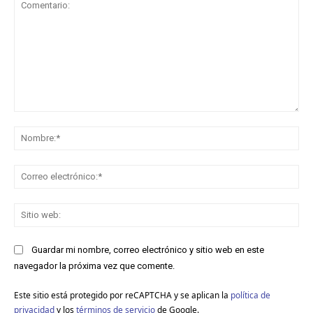
Comentario:
No
Co
ele
Sit
we
Guardar mi nombre, correo electrónico y sitio web en este
navegador la próxima vez que comente.
Este sitio está protegido por reCAPTCHA y se aplican la
política de
privacidad
y los
términos de servicio
de Google.