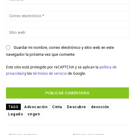
Co
ele
Sit
we
Guardar mi nombre, correo electrónico y sitio web en este
navegador la próxima vez que comente.
Este sitio está protegido por reCAPTCHA y se aplican la
política de
privacidad
y los
términos de servicio
de Google.
Advocación
Cinta
Descubre
devoción
TAGS
Legado
virgen
Artículo anterior
Artículo siguiente