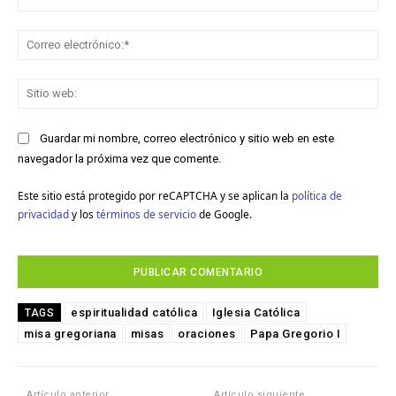
Co
ele
Sit
we
Guardar mi nombre, correo electrónico y sitio web en este
navegador la próxima vez que comente.
Este sitio está protegido por reCAPTCHA y se aplican la
política de
privacidad
y los
términos de servicio
de Google.
espiritualidad católica
Iglesia Católica
TAGS
misa gregoriana
misas
oraciones
Papa Gregorio I
Artículo anterior
Artículo siguiente