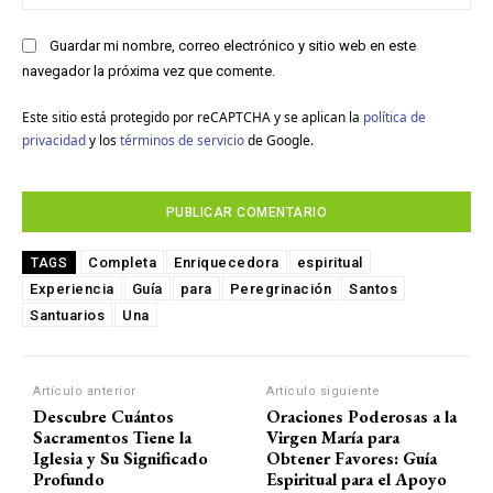
we
Guardar mi nombre, correo electrónico y sitio web en este
navegador la próxima vez que comente.
Este sitio está protegido por reCAPTCHA y se aplican la
política de
privacidad
y los
términos de servicio
de Google.
Completa
Enriquecedora
espiritual
TAGS
Experiencia
Guía
para
Peregrinación
Santos
Santuarios
Una
Artículo anterior
Artículo siguiente
Descubre Cuántos
Oraciones Poderosas a la
Sacramentos Tiene la
Virgen María para
Iglesia y Su Significado
Obtener Favores: Guía
Profundo
Espiritual para el Apoyo