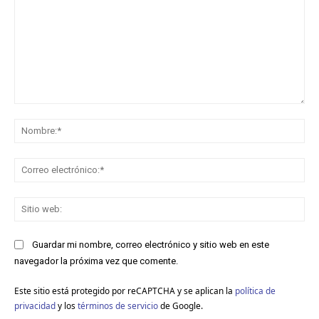
Comentario:
No
Co
ele
Sit
we
Guardar mi nombre, correo electrónico y sitio web en este
navegador la próxima vez que comente.
Este sitio está protegido por reCAPTCHA y se aplican la
política de
privacidad
y los
términos de servicio
de Google.