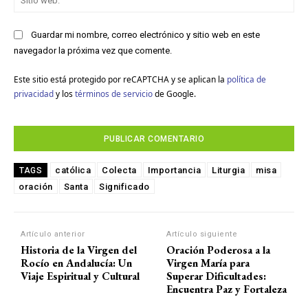
we
Guardar mi nombre, correo electrónico y sitio web en este
navegador la próxima vez que comente.
Este sitio está protegido por reCAPTCHA y se aplican la
política de
privacidad
y los
términos de servicio
de Google.
católica
Colecta
Importancia
Liturgia
misa
TAGS
oración
Santa
Significado
Artículo anterior
Artículo siguiente
Historia de la Virgen del
Oración Poderosa a la
Rocío en Andalucía: Un
Virgen María para
Viaje Espiritual y Cultural
Superar Dificultades:
Encuentra Paz y Fortaleza