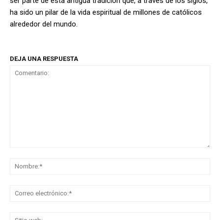
ser parte de esta antigua tradición que, a través de los siglos,
ha sido un pilar de la vida espiritual de millones de católicos
alrededor del mundo.
DEJA UNA RESPUESTA
Comentario:
No
Co
ele
Sit