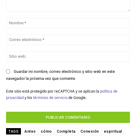
Comentario:
No
Co
ele
Sit
we
Guardar mi nombre, correo electrónico y sitio web en este
navegador la próxima vez que comente.
Este sitio está protegido por reCAPTCHA y se aplican la
política de
privacidad
y los
términos de servicio
de Google.
Antes
cómo
Completa
Conexión
espiritual
TAGS