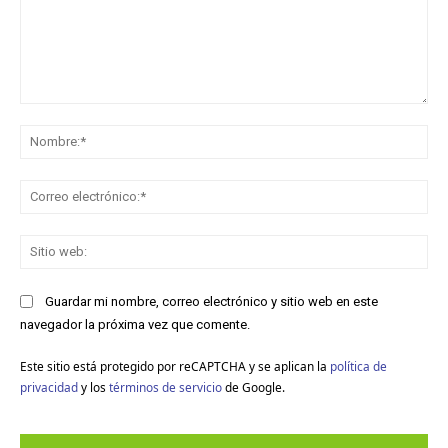
Comentario:
No
Co
ele
Sit
we
Guardar mi nombre, correo electrónico y sitio web en este
navegador la próxima vez que comente.
Este sitio está protegido por reCAPTCHA y se aplican la
política de
privacidad
y los
términos de servicio
de Google.