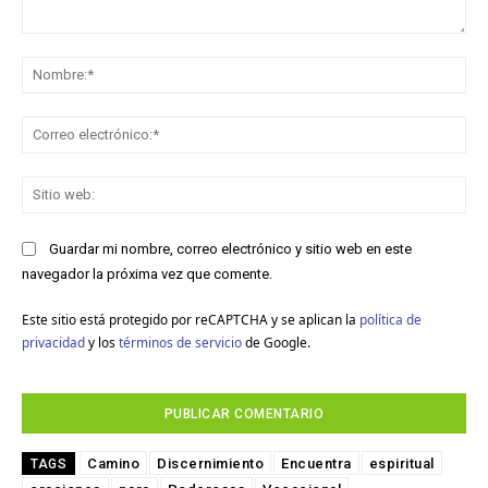
Comentario:
No
Co
ele
Sit
we
Guardar mi nombre, correo electrónico y sitio web en este
navegador la próxima vez que comente.
Este sitio está protegido por reCAPTCHA y se aplican la
política de
privacidad
y los
términos de servicio
de Google.
Camino
Discernimiento
Encuentra
espiritual
TAGS