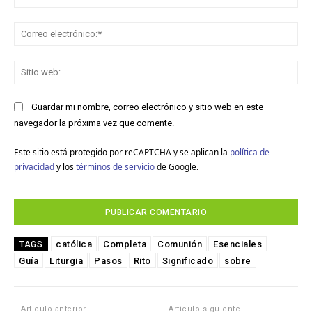
Co
ele
Sit
we
Guardar mi nombre, correo electrónico y sitio web en este
navegador la próxima vez que comente.
Este sitio está protegido por reCAPTCHA y se aplican la
política de
privacidad
y los
términos de servicio
de Google.
católica
Completa
Comunión
Esenciales
TAGS
Guía
Liturgia
Pasos
Rito
Significado
sobre
Artículo anterior
Artículo siguiente