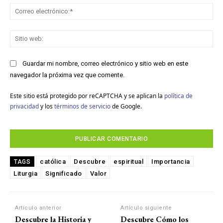
Co
ele
Sit
we
Guardar mi nombre, correo electrónico y sitio web en este
navegador la próxima vez que comente.
Este sitio está protegido por reCAPTCHA y se aplican la
política de
privacidad
y los
términos de servicio
de Google.
católica
Descubre
espiritual
Importancia
TAGS
Liturgia
Significado
Valor
Artículo anterior
Artículo siguiente
Descubre la Historia y
Descubre Cómo los