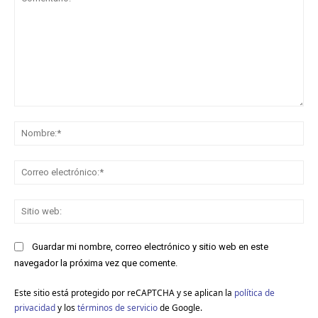
Comentario:
No
Co
ele
Sit
we
Guardar mi nombre, correo electrónico y sitio web en este
navegador la próxima vez que comente.
Este sitio está protegido por reCAPTCHA y se aplican la
política de
privacidad
y los
términos de servicio
de Google.