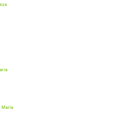
anza
aria
n María