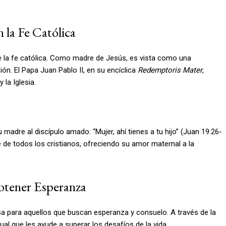
 la Fe Católica
de la fe católica. Como madre de Jesús, es vista como una
ón. El Papa Juan Pablo II, en su encíclica
Redemptoris Mater
,
 la Iglesia.
 madre al discípulo amado: “Mujer, ahí tienes a tu hijo” (Juan 19:26-
 de todos los cristianos, ofreciendo su amor maternal a la
Obtener Esperanza
sa para aquellos que buscan esperanza y consuelo. A través de la
ual que les ayude a superar los desafíos de la vida.