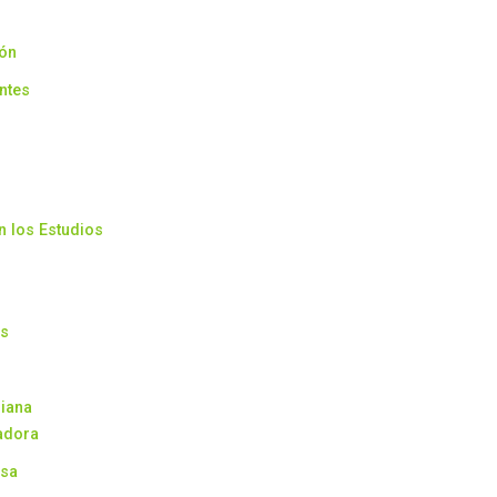
ión
ntes
n los Estudios
as
riana
adora
osa