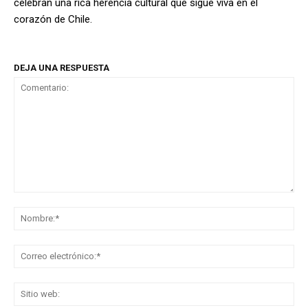
celebran una rica herencia cultural que sigue viva en el
corazón de Chile.
DEJA UNA RESPUESTA
Comentario:
No
Co
ele
Sit
we