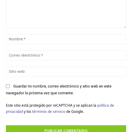
Comentario:
No
Co
ele
Sit
we
Guardar mi nombre, correo electrónico y sitio web en este
navegador la próxima vez que comente.
Este sitio está protegido por reCAPTCHA y se aplican la
política de
privacidad
y los
términos de servicio
de Google.