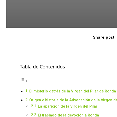
Share post:
Tabla de Contenidos
El misterio detrás de la Virgen del Pilar de Ronda
Origen e historia de la Advocación de la Virgen d
La aparición de la Virgen del Pilar
El traslado de la devoción a Ronda