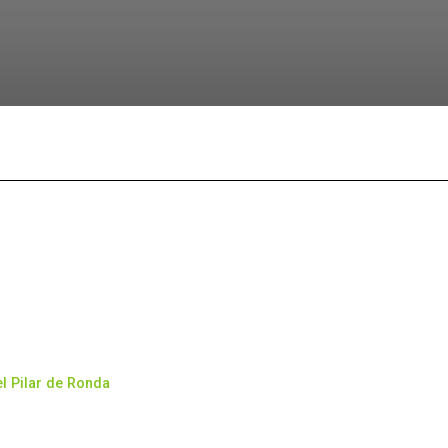
Facebook
X
Pinterest
What
el Pilar de Ronda