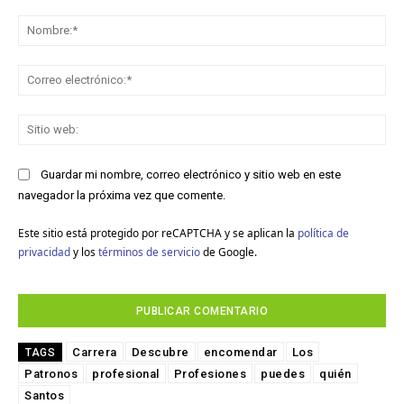
Comentario:
No
Co
ele
Sit
we
Guardar mi nombre, correo electrónico y sitio web en este
navegador la próxima vez que comente.
Este sitio está protegido por reCAPTCHA y se aplican la
política de
privacidad
y los
términos de servicio
de Google.
Carrera
Descubre
encomendar
Los
TAGS
Patronos
profesional
Profesiones
puedes
quién
Santos