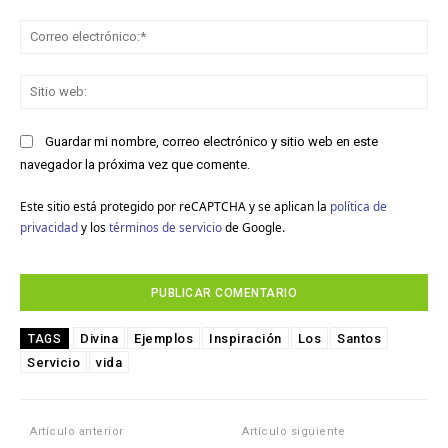
Co
ele
Sit
we
Guardar mi nombre, correo electrónico y sitio web en este
navegador la próxima vez que comente.
Este sitio está protegido por reCAPTCHA y se aplican la
política de
privacidad
y los
términos de servicio
de Google.
Divina
Ejemplos
Inspiración
Los
Santos
TAGS
Servicio
vida
Artículo anterior
Artículo siguiente