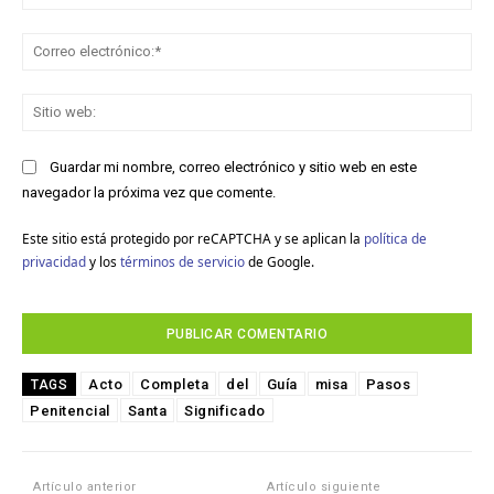
Co
ele
Sit
we
Guardar mi nombre, correo electrónico y sitio web en este
navegador la próxima vez que comente.
Este sitio está protegido por reCAPTCHA y se aplican la
política de
privacidad
y los
términos de servicio
de Google.
Acto
Completa
del
Guía
misa
Pasos
TAGS
Penitencial
Santa
Significado
Artículo anterior
Artículo siguiente