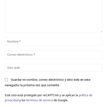
Comentario:
No
Co
ele
Sit
we
Guardar mi nombre, correo electrónico y sitio web en este
navegador la próxima vez que comente.
Este sitio está protegido por reCAPTCHA y se aplican la
política de
privacidad
y los
términos de servicio
de Google.