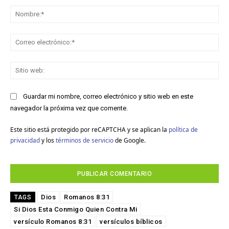
No
Co
ele
Sit
we
Guardar mi nombre, correo electrónico y sitio web en este
navegador la próxima vez que comente.
Este sitio está protegido por reCAPTCHA y se aplican la
política de
privacidad
y los
términos de servicio
de Google.
Dios
Romanos 8:31
TAGS
Si Dios Esta Conmigo Quien Contra Mi
versículo Romanos 8:31
versículos bíblicos