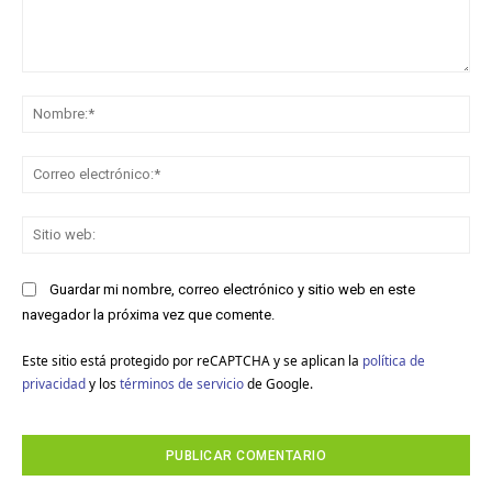
Comentario:
No
Co
ele
Sit
we
Guardar mi nombre, correo electrónico y sitio web en este
navegador la próxima vez que comente.
Este sitio está protegido por reCAPTCHA y se aplican la
política de
privacidad
y los
términos de servicio
de Google.